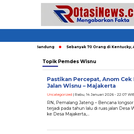
ngkutan Umum di Bandung
Sebanyak 70 Orang di Kentucky, AS
Topik
Pemdes Wisnu
Pastikan Percepat, Anom Cek
Jalan Wisnu – Majakerta
Uncategorized
| Rabu, 14 Januari 2026 - 22:07 WI
RN, Pemalang Jateng – Bencana longsor 
terjadi pada tahun lalu di ruas jalan D
ke Desa Majakerta,…