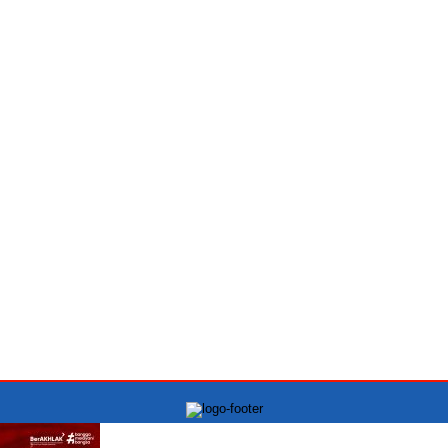
PT.INDONESIA MONITORING NEWS Kantor Kowari:
Jln Raya Kelapa Gading Permai blok J1 No.12A, Jakarta