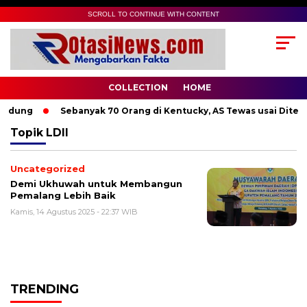
SCROLL TO CONTINUE WITH CONTENT
COLLECTION
HOME
ndung
Sebanyak 70 Orang di Kentucky, AS Tewas usai Diterj
Topik
LDII
Uncategorized
Demi Ukhuwah untuk Membangun
Pemalang Lebih Baik
Kamis, 14 Agustus 2025 - 22:37 WIB
TRENDING