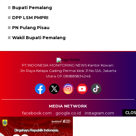
Bupati Pemalang
DPP LSM PMPRI
PN Pulang Pisau
Wakil Bupati Pemalang
PT.INDONESIA MONITORING NEWS Kantor Kowari:
Jln Raya Kelapa Gading Permai blok J1 No.12A, Jakarta
Utara CP.085885834246
MEDIA NETWORK
facebook.com
google.co.id
instagram.com
CLO
web.whatsapp.com
HOME
BOX REDAKSI
INFO IKLAN