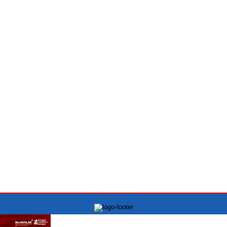
PT.INDONESIA MONITORING NEWS Kantor Kowari:
Jln Raya Kelapa Gading Permai blok J1 No.12A, Jakarta