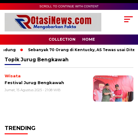
SCROLL TO CONTINUE WITH CONTENT
COLLECTION
HOME
andung
Sebanyak 70 Orang di Kentucky, AS Tewas usai Diterj
Topik
Jurug Bengkawah
Wisata
Festival Jurug Bengkawah
Jumat, 15 Agustus 2025 - 21:08 WIB
TRENDING