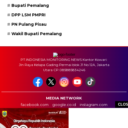
Bupati Pemalang
DPP LSM PMPRI
PN Pulang Pisau
Wakil Bupati Pemalang
PT.INDONESIA MONITORING NEWS Kantor Kowari:
Jln Raya Kelapa Gading Permai blok J1 No.12A, Jakarta
Utara CP.085885834246
MEDIA NETWORK
facebook.com
google.co.id
instagram.com
CLO
web.whatsapp.com
HOME
BOX REDAKSI
INFO IKLAN