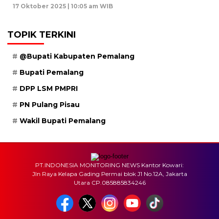
17 Oktober 2025 | 10:05 am WIB
TOPIK TERKINI
@Bupati Kabupaten Pemalang
Bupati Pemalang
DPP LSM PMPRI
PN Pulang Pisau
Wakil Bupati Pemalang
PT.INDONESIA MONITORING NEWS Kantor Kowari:
Jln Raya Kelapa Gading Permai blok J1 No.12A, Jakarta
Utara CP.085885834246