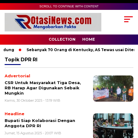
SCROLL TO CONTINUE WITH CONTENT
COLLECTION
HOME
ndung
Sebanyak 70 Orang di Kentucky, AS Tewas usai Diterja
Topik
DPR RI
Advertorial
CSR Untuk Masyarakat Tiga Desa,
RB Harap Agar Digunakan Sebaik
Mungkin
Kamis, 30 Oktober 2025 - 13:19 WIB
Headline
Bupati Siap Kolaborasi Dengan
Anggota DPR RI
Jumat, 15 Agustus 2025 - 20:07 WIB