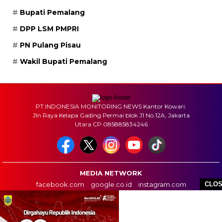
Bupati Pemalang
DPP LSM PMPRI
PN Pulang Pisau
Wakil Bupati Pemalang
PT.INDONESIA MONITORING NEWS Kantor Kowari:
Jln Raya Kelapa Gading Permai blok J1 No.12A, Jakarta
Utara CP.085885834246
MEDIA NETWORK
facebook.com
google.co.id
instagram.com
CLO
web.whatsapp.com
HOME
BOX REDAKSI
INFO IKLAN