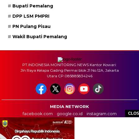
Bupati Pemalang
DPP LSM PMPRI
PN Pulang Pisau
Wakil Bupati Pemalang
PT.INDONESIA MONITORING NEWS Kantor Kowari:
Jln Raya Kelapa Gading Permai blok J1 No.12A, Jakarta
Utara CP.085885834246
MEDIA NETWORK
facebook.com
google.co.id
instagram.com
CLO
web.whatsapp.com
HOME
BOX REDAKSI
INFO IKLAN