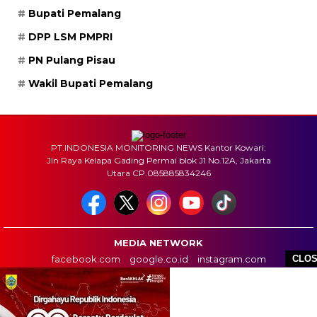
Bupati Pemalang
DPP LSM PMPRI
PN Pulang Pisau
Wakil Bupati Pemalang
PT.INDONESIA MONITORING NEWS Kantor Kowari:
Jln Raya Kelapa Gading Permai blok J1 No.12A, Jakarta
Utara CP.085885834246
MEDIA NETWORK
facebook.com
google.co.id
instagram.com
CLO
web.whatsapp.com
HOME
BOX REDAKSI
INFO IKLAN