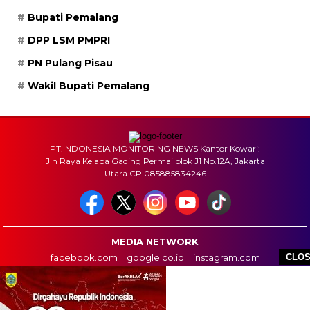
Bupati Pemalang
DPP LSM PMPRI
PN Pulang Pisau
Wakil Bupati Pemalang
PT.INDONESIA MONITORING NEWS Kantor Kowari:
Jln Raya Kelapa Gading Permai blok J1 No.12A, Jakarta
Utara CP.085885834246
MEDIA NETWORK
facebook.com
google.co.id
instagram.com
CLO
web.whatsapp.com
HOME
BOX REDAKSI
INFO IKLAN