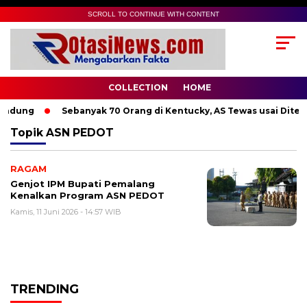
SCROLL TO CONTINUE WITH CONTENT
COLLECTION
HOME
andung
Sebanyak 70 Orang di Kentucky, AS Tewas usai Diterj
Topik
ASN PEDOT
RAGAM
Genjot IPM Bupati Pemalang
Kenalkan Program ASN PEDOT
Kamis, 11 Juni 2026 - 14:57 WIB
TRENDING