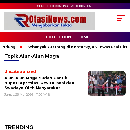
SCROLL TO CONTINUE WITH CONTENT
COLLECTION
HOME
andung
Sebanyak 70 Orang di Kentucky, AS Tewas usai Diterj
Topik
Alun-Alun Moga
Uncategorized
Alun-Alun Moga Sudah Cantik,
Bupati Apresiasi Revitalisasi dan
Swadaya Oleh Masyarakat
Jumat, 29 Mei 2026 - 11:09 WIB
TRENDING