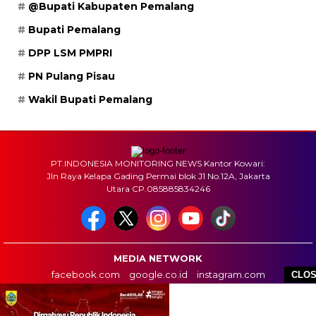
@Bupati Kabupaten Pemalang
Bupati Pemalang
DPP LSM PMPRI
PN Pulang Pisau
Wakil Bupati Pemalang
PT.INDONESIA MONITORING NEWS Kantor Kowari:
Jln Raya Kelapa Gading Permai blok J1 No.12A, Jakarta
Utara CP.085885834246
MEDIA NETWORK
facebook.com
google.co.id
instagram.com
CLO
web.whatsapp.com