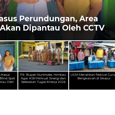
les, Himbau Agar ASN
n Selesaikan Tugas Kinerja
a Kasus
Plt. Bupati Nurkholes, Himbau
UGM Meriahkan Festival Cur
Blind Spot
Agar ASN Perkuat Sinergi dan
Bengkawah di Sikasur
ntau Oleh
Selesaikan Tugas Kinerja 2026