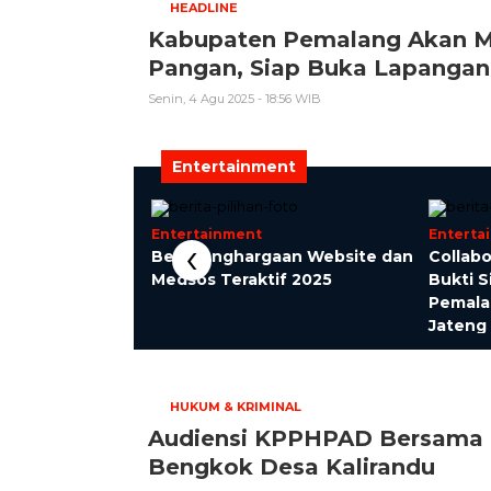
HEADLINE
Kabupaten Pemalang Akan Me
Pangan, Siap Buka Lapangan
Senin, 4 Agu 2025 - 18:56 WIB
Entertainment
Entertainment
Enterta
‹
inerator
Beri Penghargaan Website dan
Collabo
, Ketum PMPRI:
Medsos Teraktif 2025
Bukti 
gagalan Tata
Pemala
anaan Anggaran
Jateng
HUKUM & KRIMINAL
Audiensi KPPHPAD Bersama 
Bengkok Desa Kalirandu