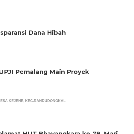
sparansi Dana Hibah
UPJI Pemalang Main Proyek
DESA KEJENE, KEC.RANDUDONGKAL
elamat HUT Bhayangkara ke-79, Mari