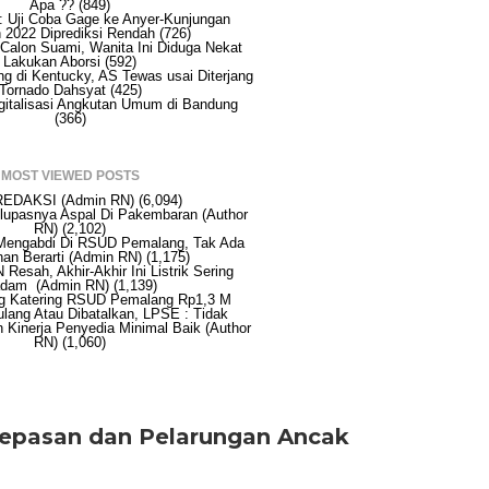
Apa ??
(849)
r: Uji Coba Gage ke Anyer-Kunjungan
2022 Diprediksi Rendah
(726)
 Calon Suami, Wanita Ini Diduga Nekat
Lakukan Aborsi
(592)
g di Kentucky, AS Tewas usai Diterjang
Tornado Dahsyat
(425)
gitalisasi Angkutan Umum di Bandung
(366)
MOST VIEWED POSTS
REDAKSI
(Admin RN)
(6,094)
elupasnya Aspal Di Pakembaran
(Author
RN)
(2,102)
Mengabdi Di RSUD Pemalang, Tak Ada
an Berarti
(Admin RN)
(1,175)
Resah, Akhir-Akhir Ini Listrik Sering
adam
(Admin RN)
(1,139)
ng Katering RSUD Pemalang Rp1,3 M
ulang Atau Dibatalkan, LPSE : Tidak
n Kinerja Penyedia Minimal Baik
(Author
RN)
(1,060)
lepasan dan Pelarungan Ancak