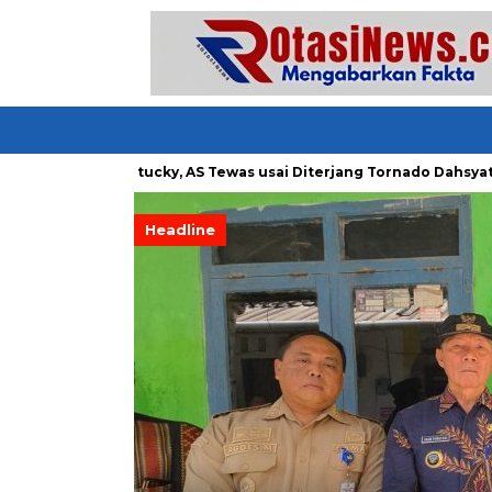
ng di Kentucky, AS Tewas usai Diterjang Tornado Dahsyat
Du
Headline