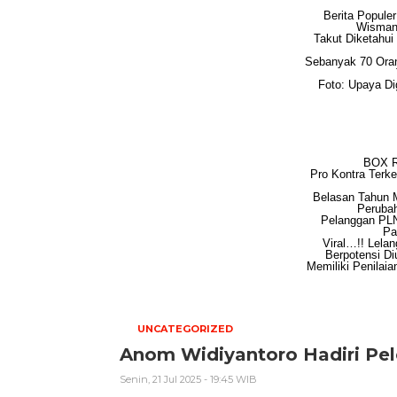
Berita Popule
Wisman 
Takut Diketahui
Sebanyak 70 Oran
Foto: Upaya Di
BOX 
Pro Kontra Terk
Belasan Tahun 
Perubah
Pelanggan PLN 
P
Viral…!! Lela
Berpotensi Di
Memiliki Penilaia
UNCATEGORIZED
Anom Widiyantoro Hadiri Pe
Senin, 21 Jul 2025 - 19:45 WIB