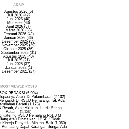
ARSIP
Agustus 2026
(6)
Juli 2026
(42)
Juni 2026
(40)
Mei 2026
(43)
April 2026
(37)
Maret 2026
(36)
Februari 2026
(42)
Januari 2026
(36)
Desember 2025
(35)
November 2025
(39)
Oktober 2025
(36)
September 2025
(31)
Agustus 2025
(40)
Juli 2025
(21)
Juni 2025
(37)
Januari 2022
(1)
Desember 2021
(27)
MOST VIEWED POSTS
BOX REDAKSI
(6,094)
elupasnya Aspal Di Pakembaran
(2,102)
Mengabdi Di RSUD Pemalang, Tak Ada
erubahan Berarti
(1,175)
Resah, Akhir-Akhir Ini Listrik Sering
Padam
(1,139)
ng Katering RSUD Pemalang Rp1,3 M
ulang Atau Dibatalkan, LPSE : Tidak
an Kinerja Penyedia Minimal Baik
(1,060)
i Pemalang Dapat Karangan Bunga, Ada