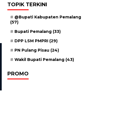
TOPIK TERKINI
@Bupati Kabupaten Pemalang
(57)
Bupati Pemalang
(33)
DPP LSM PMPRI
(29)
PN Pulang Pisau
(24)
Wakil Bupati Pemalang
(43)
Entertainment
Entertainment
Finalis Duta Genre Pemalang
Duta GenRe Dihimbau B
2025
Atasi Soal Stunting
PROMO