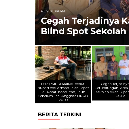
PEMERINTAH
Plt. Bupati Nurkho
rea
Perkuat Sinergi da
CCTV
2026
LSM PMPRI Maluku sebut,
Cegah Terjadiny
Bupati Asri Arman Telah Lepas
Perundungan, Area 
PT.Rosari Konsultan, Jauh
Sekolah Akan Dipa
Sebelum Jadi Anggota DPRD
CCTV
2009
BERITA TERKINI