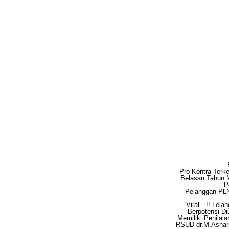
Pro Kontra Terk
Belasan Tahun 
P
Pelanggan PLN 
Viral…!! Lela
Berpotensi Di
Memiliki Penilai
RSUD dr.M.Ashar