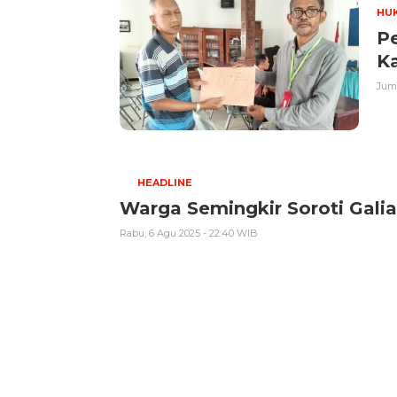
HUK
P
K
Juma
HEADLINE
Warga Semingkir Soroti Gali
Rabu, 6 Agu 2025 - 22:40 WIB