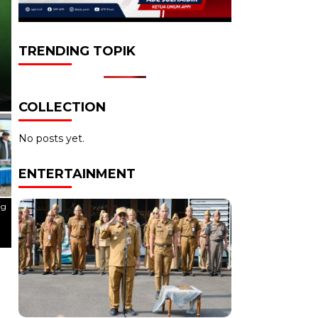
WISATA
UGM Meriahkan Festival 
TRENDING TOPIK
Sikasur
COLLECTION
No posts yet.
ENTERTAINMENT
ug