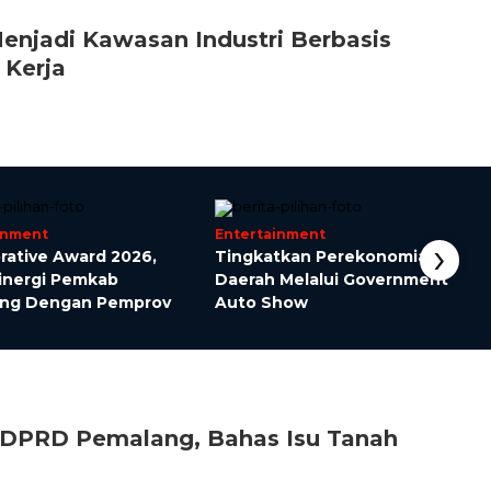
njadi Kawasan Industri Berbasis
 Kerja
inment
Entertainment
›
rative Award 2026,
Tingkatkan Perekonomian
Sinergi Pemkab
Daerah Melalui Government
ng Dengan Pemprov
Auto Show
DPRD Pemalang, Bahas Isu Tanah