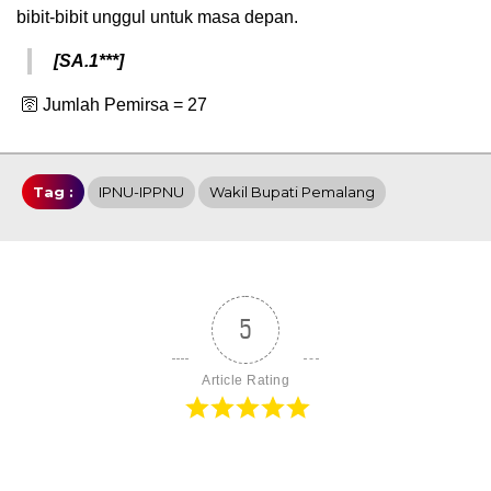
bibit-bibit unggul untuk masa depan.
[SA.1***]
🛜 Jumlah Pemirsa =
27
Tag :
IPNU-IPPNU
Wakil Bupati Pemalang
5
Article Rating