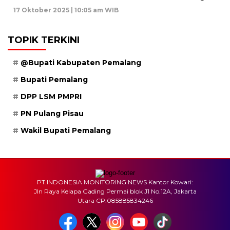
17 Oktober 2025 | 10:05 am WIB
TOPIK TERKINI
@Bupati Kabupaten Pemalang
Bupati Pemalang
DPP LSM PMPRI
PN Pulang Pisau
Wakil Bupati Pemalang
PT.INDONESIA MONITORING NEWS Kantor Kowari:
Jln Raya Kelapa Gading Permai blok J1 No.12A, Jakarta
Utara CP.085885834246