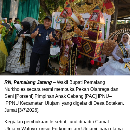
RN, Pemalang Jateng
– Wakil Bupati Pemalang
Nurkholes secara resmi membuka Pekan Olahraga dan
Seni [Porseni] Pimpinan Anak Cabang [PAC] IPNU–
IPPNU Kecamatan Ulujami yang digelar di Desa Botekan,
Jumat [3\7\2026].
Kegiatan pembukaan tersebut, turut dihadiri Camat
Ulujami Waluyo, unsur Forkopimcam Ulujami, para ulama,