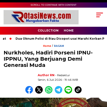
SCROLL TO CONTINUE WITH CONTENT
COLLECTION
HOME
Dua Oknum Polisi di Riau Dicopot usai Marahi Korban Peme
/
Home
RAGAM
Nurkholes, Hadiri Porseni IPNU-
IPPNU, Yang Berjuang Demi
Generasi Muda
Author RN
- Redaktur
Senin, 6 Juli 2026 - 19:46 WIB