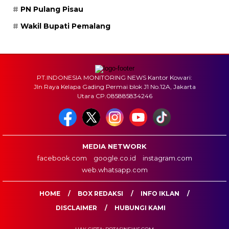
PN Pulang Pisau
Wakil Bupati Pemalang
PT.INDONESIA MONITORING NEWS Kantor Kowari:
Jln Raya Kelapa Gading Permai blok J1 No.12A, Jakarta
Utara CP.085885834246
MEDIA NETWORK
facebook.com
google.co.id
instagram.com
web.whatsapp.com
HOME
BOX REDAKSI
INFO IKLAN
DISCLAIMER
HUBUNGI KAMI