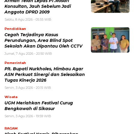
Arman Telah Lepas PT.Rosari
Konsultan, Jauh Sebelum Jadi
Anggota DPRD 2009
Sabtu, 8 Agu 2026 - 05:55 WIB
Pendidikan
Cegah Terjadinya Kasus
Perundungan, Area Blind Spot
Sekolah Akan Dipantau Oleh CCTV
Jumat, 7 Agu 2026 - 20:50 WIB
Pemerintah
Plt. Bupati Nurkholes, Himbau Agar
ASN Perkuat Sinergi dan Selesaikan
Tugas Kinerja 2026
Senin, 3 Agu 2026 - 20:15 WIB
Wisata
UGM Meriahkan Festival Curug
Bengkawah di Sikasur
Senin, 3 Agu 2026 - 19:59 WIB
RAGAM