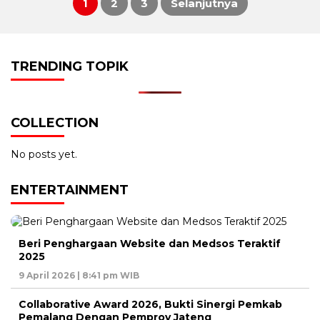
1
2
3
Selanjutnya
Paginasi
pos
TRENDING TOPIK
COLLECTION
No posts yet.
ENTERTAINMENT
Beri Penghargaan Website dan Medsos Teraktif
2025
9 April 2026 | 8:41 pm WIB
Collaborative Award 2026, Bukti Sinergi Pemkab
Pemalang Dengan Pemprov Jateng