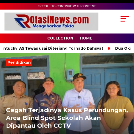
SCROLL TO CONTINUE WITH CONTENT
COLLECTION
HOME
ucky, AS Tewas usai Diterjang Tornado Dahsyat
Dua Oknum Po
Pendidikan
Next
Previous
Cegah Terjadinya Kasus Perundungan,
Area Blind Spot Sekolah Akan
Dipantau Oleh CCTV