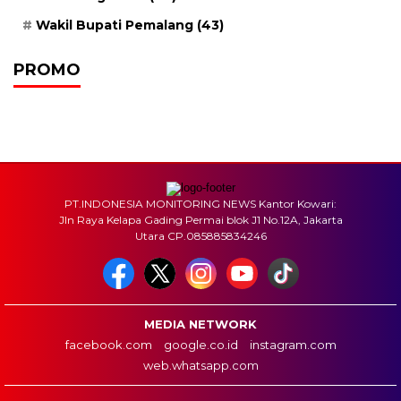
Wakil Bupati Pemalang
(43)
PROMO
PT.INDONESIA MONITORING NEWS Kantor Kowari:
Jln Raya Kelapa Gading Permai blok J1 No.12A, Jakarta
Utara CP.085885834246
MEDIA NETWORK
facebook.com
google.co.id
instagram.com
web.whatsapp.com