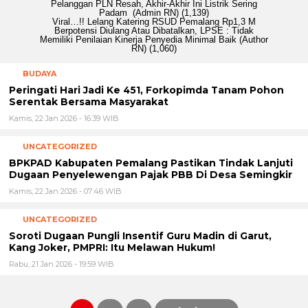
Pelanggan PLN Resah, Akhir-Akhir Ini Listrik Sering
Padam
(Admin RN)
(1,139)
Viral…!! Lelang Katering RSUD Pemalang Rp1,3 M
Berpotensi Diulang Atau Dibatalkan, LPSE : Tidak
Memiliki Penilaian Kinerja Penyedia Minimal Baik
(Author
RN)
(1,060)
BUDAYA
Peringati Hari Jadi Ke 451, Forkopimda Tanam Pohon
Serentak Bersama Masyarakat
Kamis, 22 Jan 2026 - 16:39 WIB
UNCATEGORIZED
BPKPAD Kabupaten Pemalang Pastikan Tindak Lanjuti
Dugaan Penyelewengan Pajak PBB Di Desa Semingkir
Kamis, 22 Jan 2026 - 07:46 WIB
UNCATEGORIZED
Soroti Dugaan Pungli Insentif Guru Madin di Garut,
Kang Joker, PMPRI: Itu Melawan Hukum!
Rabu, 21 Jan 2026 - 19:59 WIB