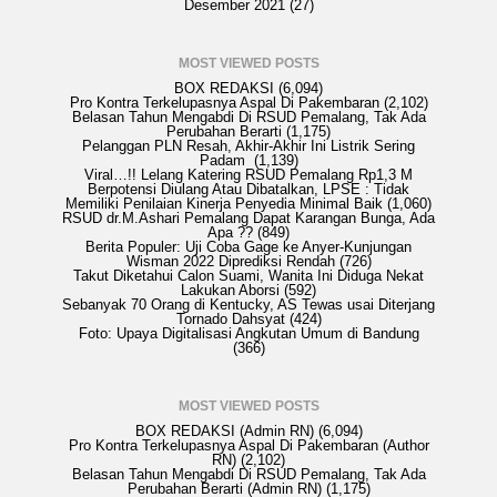
Desember 2021
(27)
MOST VIEWED POSTS
BOX REDAKSI
(6,094)
Pro Kontra Terkelupasnya Aspal Di Pakembaran
(2,102)
Belasan Tahun Mengabdi Di RSUD Pemalang, Tak Ada
Perubahan Berarti
(1,175)
Pelanggan PLN Resah, Akhir-Akhir Ini Listrik Sering
Padam
(1,139)
Viral…!! Lelang Katering RSUD Pemalang Rp1,3 M
Berpotensi Diulang Atau Dibatalkan, LPSE : Tidak
Memiliki Penilaian Kinerja Penyedia Minimal Baik
(1,060)
RSUD dr.M.Ashari Pemalang Dapat Karangan Bunga, Ada
Apa ??
(849)
Berita Populer: Uji Coba Gage ke Anyer-Kunjungan
Wisman 2022 Diprediksi Rendah
(726)
Takut Diketahui Calon Suami, Wanita Ini Diduga Nekat
Lakukan Aborsi
(592)
Sebanyak 70 Orang di Kentucky, AS Tewas usai Diterjang
Tornado Dahsyat
(424)
Foto: Upaya Digitalisasi Angkutan Umum di Bandung
(366)
MOST VIEWED POSTS
BOX REDAKSI
(Admin RN)
(6,094)
Pro Kontra Terkelupasnya Aspal Di Pakembaran
(Author
RN)
(2,102)
Belasan Tahun Mengabdi Di RSUD Pemalang, Tak Ada
Perubahan Berarti
(Admin RN)
(1,175)