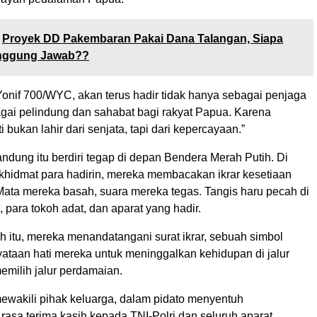
Proyek DD Pakembaran Pakai Dana Talangan, Siapa
nggung Jawab??
Yonif 700/WYC, akan terus hadir tidak hanya sebagai penjaga
agai pelindung dan sahabat bagi rakyat Papua. Karena
 bukan lahir dari senjata, tapi dari kepercayaan.”
ndung itu berdiri tegap di depan Bendera Merah Putih. Di
khidmat para hadirin, mereka membacakan ikrar kesetiaan
ata mereka basah, suara mereka tegas. Tangis haru pecah di
, para tokoh adat, dan aparat yang hadir.
h itu, mereka menandatangani surat ikrar, sebuah simbol
yataan hati mereka untuk meninggalkan kehidupan di jalur
emilih jalur perdamaian.
ewakili pihak keluarga, dalam pidato menyentuh
asa terima kasih kepada TNI-Polri dan seluruh aparat