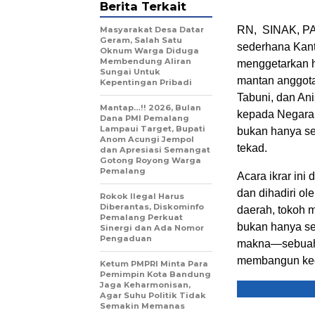
Berita Terkait
RN, SINAK, PA
Masyarakat Desa Datar
Geram, Salah Satu
sederhana Kant
Oknum Warga Diduga
Membendung Aliran
menggetarkan ha
Sungai Untuk
mantan anggot
Kepentingan Pribadi
Tabuni, dan Ani
Mantap…!! 2026, Bulan
kepada Negara 
Dana PMI Pemalang
Lampaui Target, Bupati
bukan hanya sec
Anom Acungi Jempol
tekad.
dan Apresiasi Semangat
Gotong Royong Warga
Pemalang
Acara ikrar ini
dan dihadiri ol
Rokok Ilegal Harus
Diberantas, Diskominfo
daerah, tokoh m
Pemalang Perkuat
bukan hanya se
Sinergi dan Ada Nomor
Pengaduan
makna—sebuah 
membangun ked
Ketum PMPRI Minta Para
Pemimpin Kota Bandung
Jaga Keharmonisan,
Agar Suhu Politik Tidak
Semakin Memanas