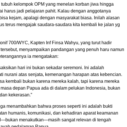
di tubuh kelompok OPM yang menelan korban jiwa hingga
 harus jadi pelajaran pahit. Kalau dengan anggotanya
bisa kejam, apalagi dengan masyarakat biasa. Inilah alasan
us terus mengajak saudara-saudara kita kembali ke jalan yg
nif 700/WYC, Kapten Inf Finsa Wahyu, yang turut hadir
n tersebut, menyampaikan pandangan yang penuh haru namun
eterangannya ia mengatakan:
saksikan hari ini bukan sekadar seremoni. Ini adalah
i nurani atas senjata, kemenangan harapan atas kebencian.
sa kembali bukan karena mereka kalah, tapi karena mereka
masa depan Papua ada di dalam pelukan Indonesia, bukan
 dan kekerasan.”
uga menambahkan bahwa proses seperti ini adalah bukti
an humanis, komunikasi, dan kehadiran aparat keamanan
l—bukan menakutkan—masih sangat relevan di tengah
ilayah pedalaman Papua.