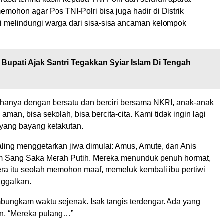
mohon agar Pos TNI-Polri bisa juga hadir di Distrik
melindungi warga dari sisa-sisa ancaman kelompok
Bupati Ajak Santri Tegakkan Syiar Islam Di Tengah
 hanya dengan bersatu dan berdiri bersama NKRI, anak-anak
aman, bisa sekolah, bisa bercita-cita. Kami tidak ingin lagi
yang bayang ketakutan.
aling menggetarkan jiwa dimulai: Amus, Amute, dan Anis
m Sang Saka Merah Putih. Mereka menunduk penuh hormat,
a itu seolah memohon maaf, memeluk kembali ibu pertiwi
nggalkan.
ungkam waktu sejenak. Isak tangis terdengar. Ada yang
n, “Mereka pulang…”