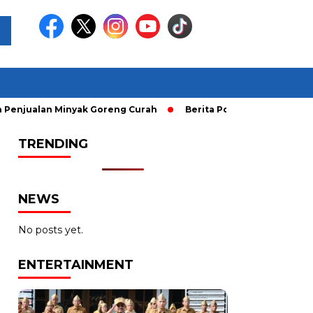
alan Minyak Goreng Curah
Berita Populer: Uji Coba Gage k
TRENDING
NEWS
No posts yet.
ENTERTAINMENT