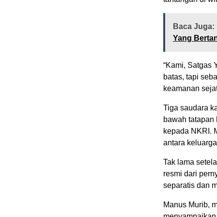
Baca Juga:
Yang Berta
“Kami, Satgas 
batas, tapi seb
keamanan sejati
Tiga saudara ka
bawah tatapan 
kepada NKRI. M
antara keluarga
Tak lama setela
resmi dari pern
separatis dan m
Manus Murib, m
menyampaikan r