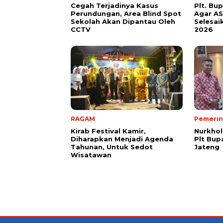
Cegah Terjadinya Kasus
Plt. Bu
Perundungan, Area Blind Spot
Agar AS
Sekolah Akan Dipantau Oleh
Selesai
CCTV
2026
RAGAM
Pemerin
Kirab Festival Kamir,
Nurkhol
Diharapkan Menjadi Agenda
Plt Bup
Tahunan, Untuk Sedot
Jateng
Wisatawan