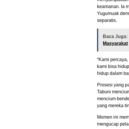
keamanan. Ia me
Yugumuak demi 
separatis.
Baca Juga:
Masyarakat
“Kami percaya,
kami bisa hidup 
hidup dalam ba
Prosesi yang p
Tabuni menciu
mencium bender
yang mereka ti
Momen ini memb
mengucap pela