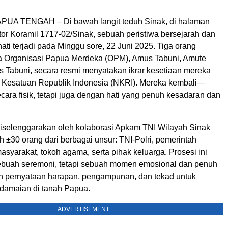
PUA TENGAH – Di bawah langit teduh Sinak, di halaman
or Koramil 1717-02/Sinak, sebuah peristiwa bersejarah dan
ti terjadi pada Minggu sore, 22 Juni 2025. Tiga orang
a Organisasi Papua Merdeka (OPM), Amus Tabuni, Amute
s Tabuni, secara resmi menyatakan ikrar kesetiaan mereka
Kesatuan Republik Indonesia (NKRI). Mereka kembali—
ara fisik, tetapi juga dengan hati yang penuh kesadaran dan
 diselenggarakan oleh kolaborasi Apkam TNI Wilayah Sinak
eh ±30 orang dari berbagai unsur: TNI-Polri, pemerintah
asyarakat, tokoh agama, serta pihak keluarga. Prosesi ini
buah seremoni, tetapi sebuah momen emosional dan penuh
pernyataan harapan, pengampunan, dan tekad untuk
amaian di tanah Papua.
ADVERTISEMENT