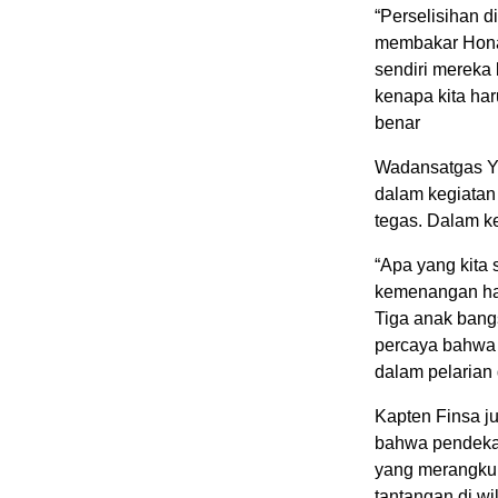
“Perselisihan 
membakar Honai
sendiri mereka 
kenapa kita har
benar
Wadansatgas Yo
dalam kegiata
tegas. Dalam k
“Apa yang kita 
kemenangan hat
Tiga anak bang
percaya bahwa 
dalam pelarian
Kapten Finsa j
bahwa pendekat
yang merangku
tantangan di w